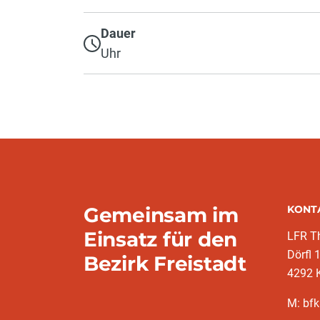
Dauer
Uhr
Gemeinsam im
KONT
Einsatz für den
LFR T
Dörfl 
Bezirk Freistadt
4292 
M: bfk