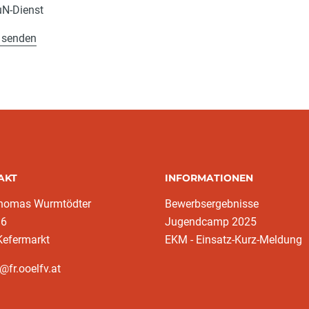
uN-Dienst
 senden
AKT
INFORMATIONEN
homas Wurmtödter
Bewerbsergebnisse
16
Jugendcamp 2025
Kefermarkt
EKM - Einsatz-Kurz-Meldung
@fr.ooelfv.at