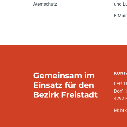
Atemschutz
und L
E-Mail
Gemeinsam im
KONT
Einsatz für den
LFR T
Dörfl 
Bezirk Freistadt
4292 
M: bfk