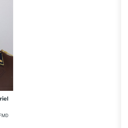
riel
 FMD