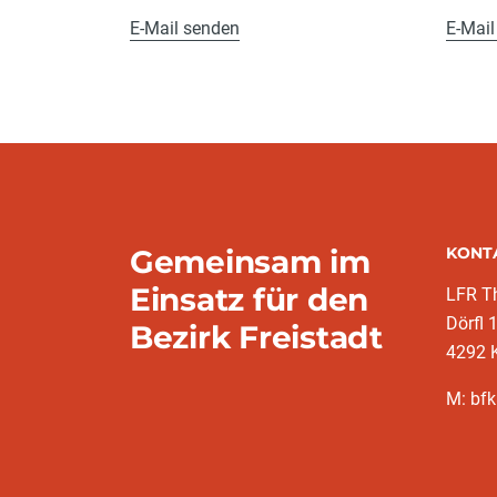
E-Mail senden
E-Mail
Gemeinsam im
KONT
Einsatz für den
LFR T
Dörfl 
Bezirk Freistadt
4292 
M: bfk