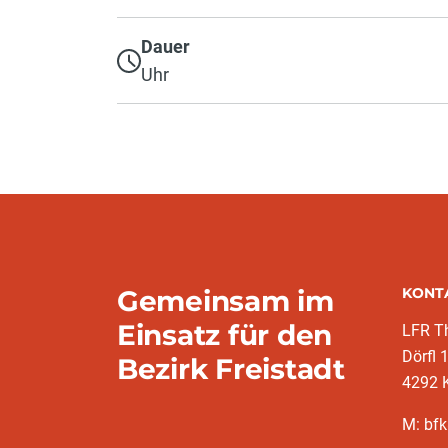
Dauer
Uhr
Gemeinsam im
KONT
Einsatz für den
LFR T
Dörfl 
Bezirk Freistadt
4292 
M: bfk