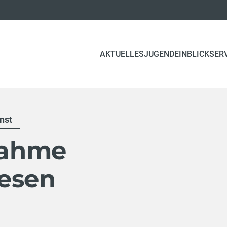
AKTUELLES
JUGEND
EINBLICK
SER
nst
ahme
esen