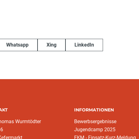
Whatsapp
Xing
LinkedIn
AKT
INFORMATIONEN
homas Wurmtödter
Bewerbsergebnisse
16
Jugendcamp 2025
Kefermarkt
EKM - Einsatz-Kurz-Meldung