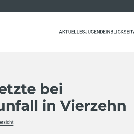
(CURRENT)
AKTUELLES
JUGEND
EINBLICK
SER
etzte bei
nfall in Vierzehn
ersicht