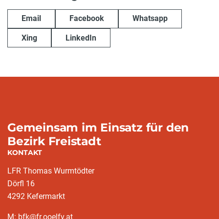
Email
Facebook
Whatsapp
Xing
LinkedIn
Gemeinsam im Einsatz für den
Bezirk Freistadt
KONTAKT
LFR Thomas Wurmtödter
Dörfl 16
4292 Kefermarkt
M: bfk@fr.ooelfv.at