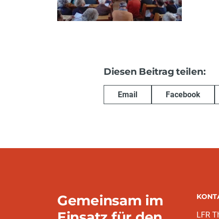
Diesen Beitrag teilen:
Email
Facebook
Gemeinsam im
KONT
Einsatz für den
LFR T