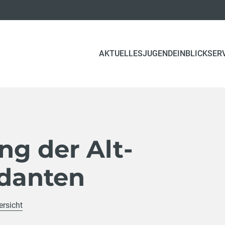
(CURRENT)
AKTUELLES
JUGEND
EINBLICK
SER
g der Alt-
danten
ersicht