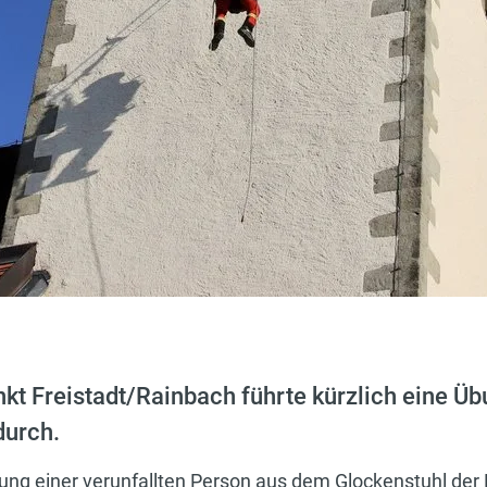
kt Freistadt/Rainbach führte kürzlich eine Übu
durch.
tung einer verunfallten Person aus dem Glockenstuhl de