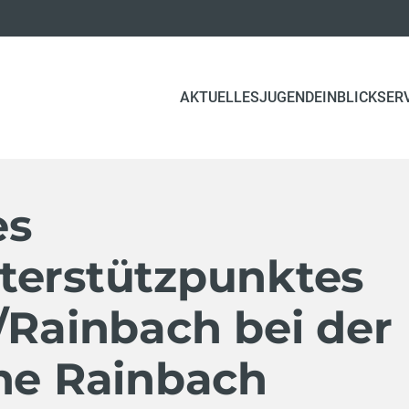
(CURRENT)
AKTUELLES
JUGEND
EINBLICK
SER
es
terstützpunktes
/Rainbach bei der
che Rainbach