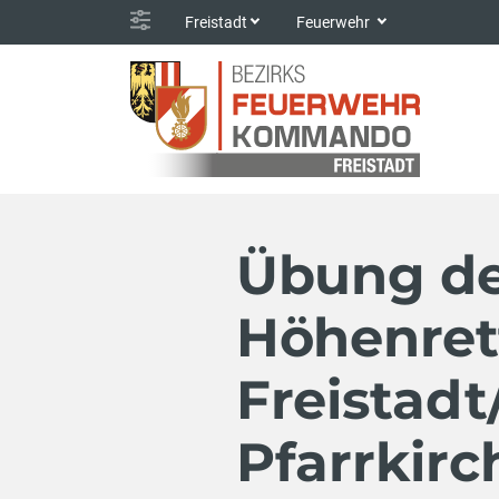
Freistadt
Feuerwehr
Übung d
Höhenret
Freistadt
Pfarrkir