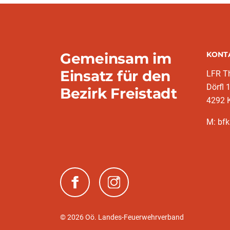
Gemeinsam im
KONT
Einsatz für den
LFR T
Dörfl 
Bezirk Freistadt
4292 
M: bfk
(neues Fenster)
(neues Fenster)
© 2026 Oö. Landes-Feuerwehrverband