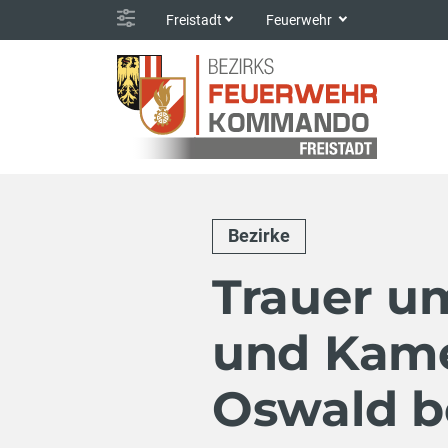
Freistadt
Feuerwehr
Bezirke
Trauer u
und Kame
Oswald be