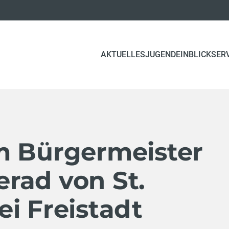
(CURRENT)
AKTUELLES
JUGEND
EINBLICK
SER
m Bürgermeister
rad von St.
i Freistadt