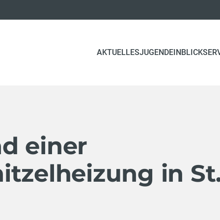
(CURRENT)
AKTUELLES
JUGEND
EINBLICK
SER
d einer
tzelheizung in St