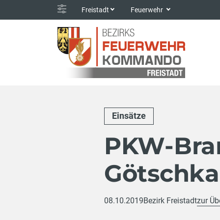
Freistadt
Feuerwehr
Einsätze
PKW-Bran
Götschka
08.10.2019
Bezirk Freistadt
zur Üb