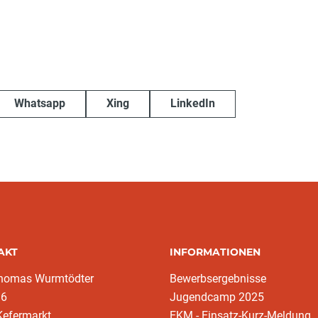
Whatsapp
Xing
LinkedIn
AKT
INFORMATIONEN
homas Wurmtödter
Bewerbsergebnisse
16
Jugendcamp 2025
Kefermarkt
EKM - Einsatz-Kurz-Meldung