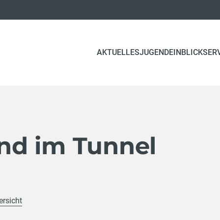
(CURRENT)
AKTUELLES
JUGEND
EINBLICK
SER
d im Tunnel
ersicht