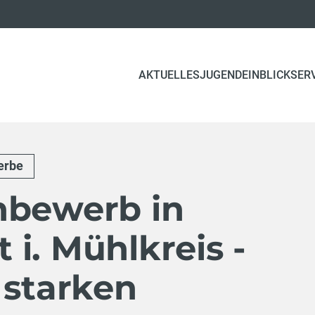
(CURRENT)
AKTUELLES
JUGEND
EINBLICK
SER
erbe
hbewerb in
i. Mühlkreis -
 starken