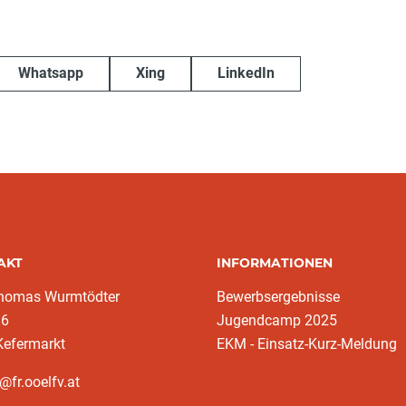
Whatsapp
Xing
LinkedIn
AKT
INFORMATIONEN
homas Wurmtödter
Bewerbsergebnisse
16
Jugendcamp 2025
Kefermarkt
EKM - Einsatz-Kurz-Meldung
@fr.ooelfv.at