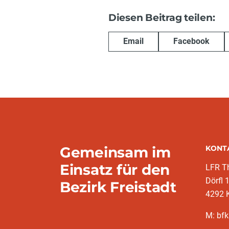
Diesen Beitrag teilen:
Email
Facebook
Gemeinsam im
KONT
Einsatz für den
LFR T
Dörfl 
Bezirk Freistadt
4292 
M: bfk