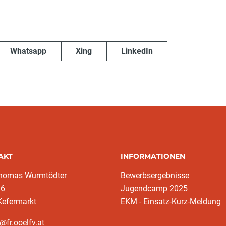
Whatsapp
Xing
LinkedIn
AKT
INFORMATIONEN
homas Wurmtödter
Bewerbsergebnisse
16
Jugendcamp 2025
Kefermarkt
EKM - Einsatz-Kurz-Meldung
@fr.ooelfv.at