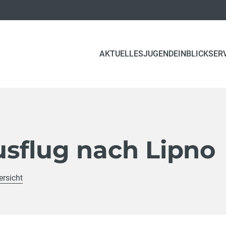
(CURRENT)
AKTUELLES
JUGEND
EINBLICK
SER
sflug nach Lipno
ersicht