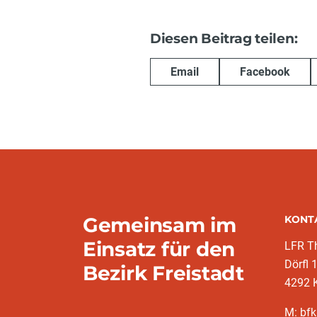
Diesen Beitrag teilen:
Email
Facebook
Gemeinsam im
KONT
Einsatz für den
LFR T
Dörfl 
Bezirk Freistadt
4292 
M: bfk