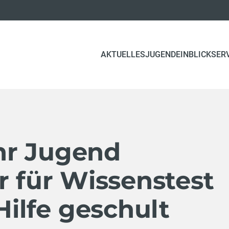
(CURRENT)
AKTUELLES
JUGEND
EINBLICK
SER
r Jugend
r für Wissenstest
 Hilfe geschult