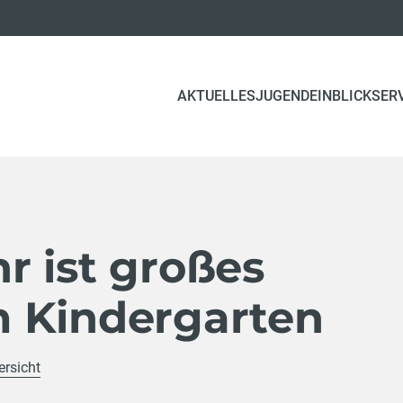
(CURRENT)
AKTUELLES
JUGEND
EINBLICK
SER
r ist großes
 Kindergarten
ersicht