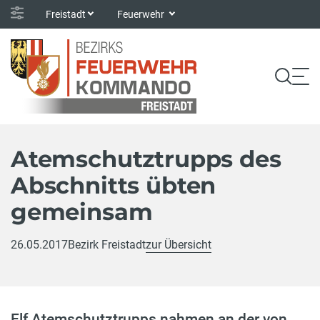
Freistadt
Feuerwehr
Atemschutztrupps des
Abschnitts übten
gemeinsam
26.05.2017
Bezirk Freistadt
zur Übersicht
Elf Atemschutztrupps nahmen an der von