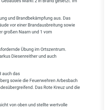
 Gebäudes Markt 2 in Brand gesetzt. Im
tung und Brandbekämpfung aus. Das
ude vor einer Brandausbreitung sowie
er großen Naarn und 1 vom
usfordernde Übung im Ortszentrum.
kus Diesenreither und auch
3 auch das
berg sowie die Feuerwehren Arbesbach
ndesübergreifend. Das Rote Kreuz und die
cht von oben und stellte wertvolle