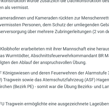
mkonstruktion wurde zusätzlich die Dachkonstruktion des
n als vermisst.
 Kameradinnen und Kameraden rückten zur Menschenret
 vermissten Personen, dem Schutz der umliegenden Gebä
erversorgung über mehrere Zubringerleitungen (2 von d
Kloibhofer erarbeiteten mit ihrer Mannschaft eine hera
 Wurmtödter, Abschnittsfeuerwehrkommandant BR Mar
folgten den Ablauf der anspruchsvollen Übung.
FF Königswiesen und deren Feuerwehren der Alarmstufe 
U) Tragwein sowie das Atemschutzfahrzeug (ASF)
Hagen
chen (Bezirk PE) - somit war die Übung Bezirks- und La
FU Tragwein ermöglichte eine ausgezeichnete Lageübersi