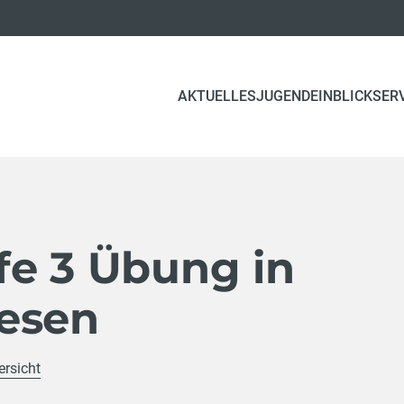
(CURRENT)
AKTUELLES
JUGEND
EINBLICK
SER
fe 3 Übung in
esen
ersicht