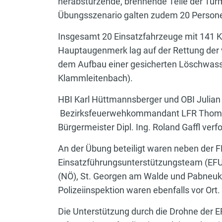
herabstürzende, brennende Teile der Tur
Übungsszenario galten zudem 20 Persone
Insgesamt 20 Einsatzfahrzeuge mit 141
Hauptaugenmerk lag auf der Rettung der
dem Aufbau einer gesicherten Löschwass
Klammleitenbach).
HBI Karl Hüttmannsberger und OBI Julian 
Bezirksfeuerwehkommandant LFR Thomas
Bürgermeister Dipl. Ing. Roland Gaffl ver
An der Übung beteiligt waren neben der 
Einsatzführungsunterstützungsteam (EF
(NÖ), St. Georgen am Walde und Pabneukir
Polizeiinspektion waren ebenfalls vor Ort.
Die Unterstützung durch die Drohne der E