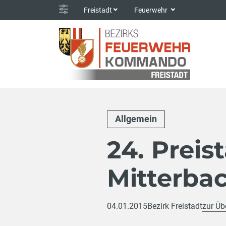
Freistadt
Feuerwehr
Allgemein
24. Preis
Mitterba
04.01.2015
Bezirk Freistadt
zur Üb