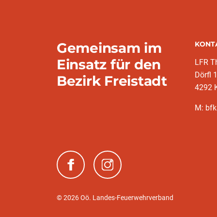
Gemeinsam im
KONT
Einsatz für den
LFR T
Dörfl 
Bezirk Freistadt
4292 
M: bfk
(neues Fenster)
(neues Fenster)
© 2026 Oö. Landes-Feuerwehrverband