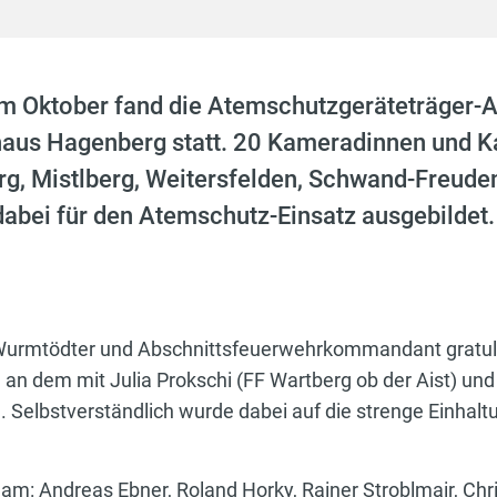
 Oktober fand die Atemschutzgeräteträger-A
haus Hagenberg statt. 20 Kameradinnen und 
rg, Mistlberg, Weitersfelden, Schwand-Freuden
abei für den Atemschutz-Einsatz ausgebildet.
rmtödter und Abschnittsfeuerwehrkommandant gratuli
an dem mit Julia Prokschi (FF Wartberg ob der Aist) un
Selbstverständlich wurde dabei auf die strenge Einha
eam: Andreas Ebner, Roland Horky, Rainer Stroblmair, Chr